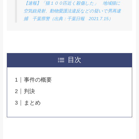
【速報】「猫１００匹近く殺傷した」 地域猫に
空気銃発射、動物愛護法違反などの疑いで男再逮
捕 千葉県警（出典：千葉日報 2021.7.15）
目次
事件の概要
判決
まとめ