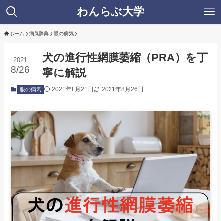
わんらぶ大学
ホーム
病気辞典
眼の病気
犬の進行性網膜萎縮（PRA）を丁
2021
8/26
寧に解説
2021年8月21日
2021年8月26日
眼の病気