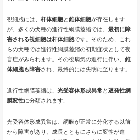
視細胞には、
杆体細胞
と
錐体細胞
が存在します
が、多くの犬種の進行性網膜萎縮では、
最初に障
害される視細胞は杆体細胞
です。そのため、これ
らの犬種では進行性網膜萎縮の初期症状として夜
盲症がみられます。その後病気の進行に伴い、
錐
体細胞も障害
され、最終的には失明に至ります。
進行性網膜萎縮は、
光受容体形成異常
と
遅発性網
膜変性
に分類されます。
光受容体形成異常は、網膜が正常に分化する以前
から障害があり、成長とともにさらに変性が進