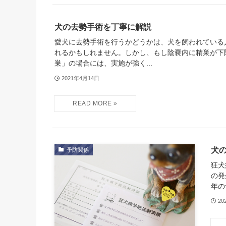
犬の去勢手術を丁寧に解説
愛犬に去勢手術を行うかどうかは、犬を飼われている
れるかもしれません。しかし、もし陰嚢内に精巣が下
巣」の場合には、実施が強く...
2021年4月14日
犬
予防関係
狂犬
の発
年の
20