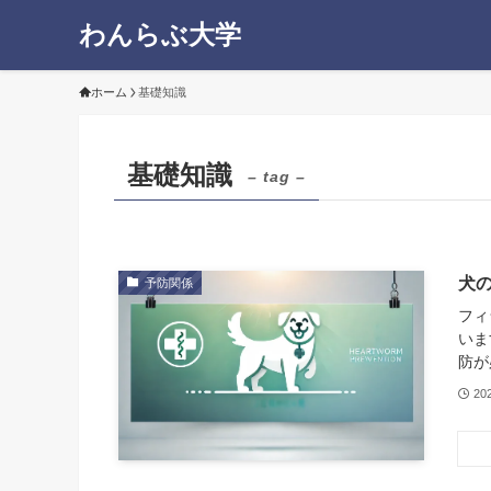
わんらぶ大学
ホーム
基礎知識
基礎知識
– tag –
犬
予防関係
フィ
いま
防が
20