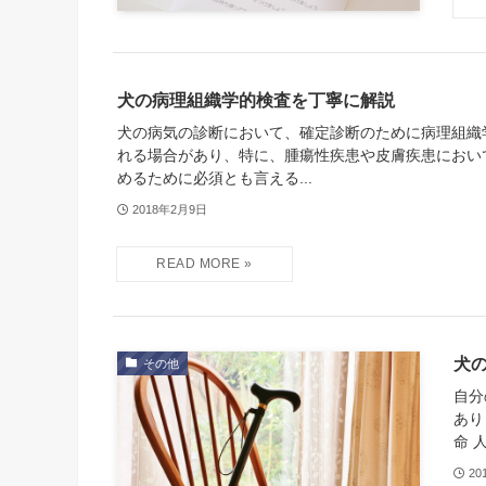
犬の病理組織学的検査を丁寧に解説
犬の病気の診断において、確定診断のために病理組織
れる場合があり、特に、腫瘍性疾患や皮膚疾患におい
めるために必須とも言える...
2018年2月9日
犬
その他
自分
あり
命 
20