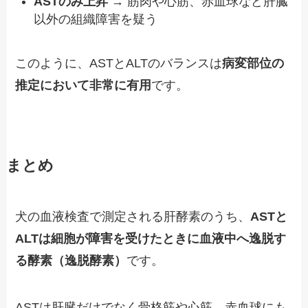
ASTのみ上昇
→ 筋肉や心筋、赤血球など肝臓
以外の組織障害を疑う
このように、ASTとALTのバランスは
病変部位の
推定において非常に有用
です。
まとめ
犬の血液検査で測定される肝酵素のうち、
ASTと
ALTは細胞が障害を受けたときに血液中へ逸脱す
る酵素（逸脱酵素）
です。
ASTは肝臓だけでなく骨格筋や心筋、赤血球にも