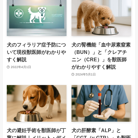
犬のフィラリア症予防につ
犬の腎機能「血中尿素窒素
いて現役獣医師がわかりや
（BUN）」と「クレアチ
すく解説
ニン（CRE）」を獣医師
がわかりやすく解説
2022年4月1日
2024年5月1日
犬の避妊手術を獣医師が丁
犬の肝酵素「ALP」と
寧に解説｜メリット・デメ
「GGT（γ-GTP）」を獣医