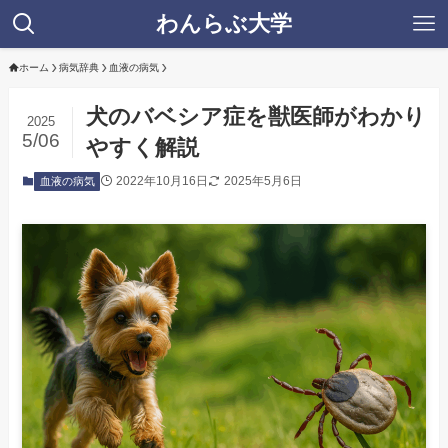
わんらぶ大学
ホーム
病気辞典
血液の病気
犬のバベシア症を獣医師がわかり
2025
5/06
やすく解説
2022年10月16日
2025年5月6日
血液の病気