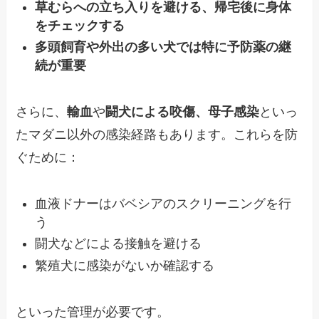
草むらへの立ち入りを避ける、帰宅後に身体
をチェックする
多頭飼育や外出の多い犬では特に予防薬の継
続が重要
さらに、
輸血
や
闘犬による咬傷、母子感染
といっ
たマダニ以外の感染経路もあります。これらを防
ぐために：
血液ドナーはバベシアのスクリーニングを行
う
闘犬などによる接触を避ける
繁殖犬に感染がないか確認する
といった管理が必要です。