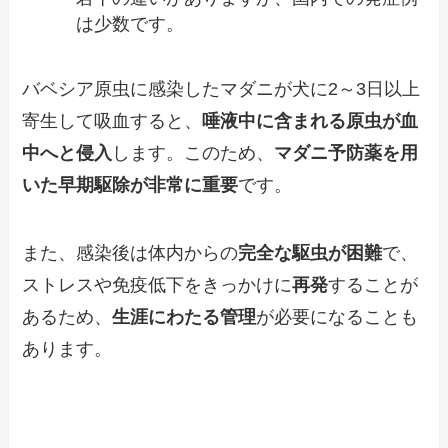
は少数です。
バベシア原虫に感染したマダニが犬に2～3日以上
寄生して吸血すると、
唾液中に含まれる原虫が血
中へと侵入
します。このため、
マダニ予防薬を用
いた早期駆除が非常に重要
です。
また、感染後は体内からの
完全な駆虫が困難
で、
ストレスや免疫低下をきっかけに
再発
することが
あるため、
生涯にわたる管理
が必要になることも
あります。