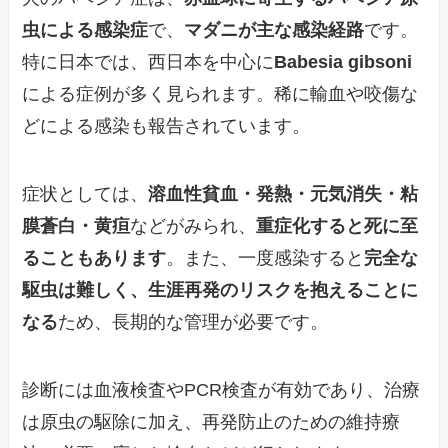
虫による感染症
で、
マダニが主な感染経路
です。
特に日本では、西日本を中心に
Babesia gibsoni
による症例が多く見られます。稀に輸血や咬傷な
どによる感染も報告されています。
症状としては、
溶血性貧血・発熱・元気消失・粘
膜蒼白・黄疸
などがみられ、
重症化すると死に至
ることもあります
。また、一度感染すると
完全な
駆虫は難しく、生涯再発のリスクを抱えることに
なる
ため、長期的な管理が必要です。
診断には血液検査やPCR検査が有効であり、治療
は原虫の駆除に加え、再発防止のための維持療