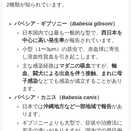
2種類が知られています。
バベシア・ギブソニー（
Babesia gibsoni
）
日本国内では最も一般的な型で、
西日本を
中心に高い発生率
が報告されています。
小型（1〜3μm）の原虫で、赤血球に寄生
し溶血性貧血を引き起こします。
主な感染経路は
マダニの吸血
ですが、
輸
血、闘犬による出血を伴う接触、まれに母
子感染
などでも感染が成立することがあり
ます。
バベシア・カニス（
Babesia canis
）
日本では
沖縄地方など一部地域で報告
があ
ります。
ギブソニーよりも大型で、症状や治療法に
若干の違いがありますが、国内での発症例