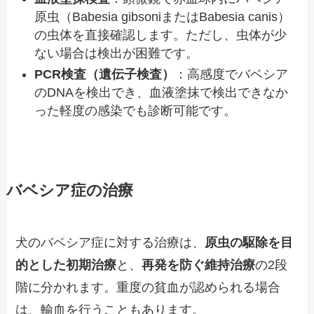
原虫（Babesia gibsoniまたはBabesia canis）
の虫体を直接確認します。ただし、虫体が少
ない場合は検出が困難です。
PCR検査（遺伝子検査）
：高感度でバベシア
のDNAを検出でき、血液塗抹で検出できなか
った軽度の感染でも診断可能です。
バベシア症の治療
犬のバベシア症に対する治療は、
原虫の駆除を目
的とした初期治療
と、
再発を防ぐ維持治療
の2段
階に分かれます。重度の貧血が認められる場合
は、輸血を行うこともあります。