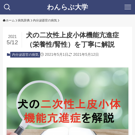
わんらぶ大学
ホーム
病気辞典
内分泌器官の病気
犬の二次性上皮小体機能亢進症
2021
5/12
（栄養性/腎性）を丁寧に解説
2021年5月1日
2021年5月12日
内分泌器官の病気