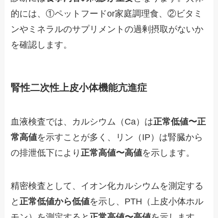
的には、①ペットフードor家庭調理食、②ビタミ
ンやミネラルのサプリメントの過剰摂取がないか
を確認します。
腎性二次性上皮小体機能亢進症
血液検査では、カルシウム（Ca）は
正常低値〜正
常高値
を示すことが多く、リン（IP）は腎臓から
の排泄低下により
正常高値〜高値
を示します。
精密検査として、イオン化カルシウムを測定する
と
正常低値から低値
を示し、PTH（上皮小体ホル
モン）を測定すると
正常高値〜高値
を示します。