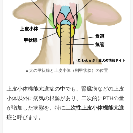
▲犬の甲状腺と上皮小体（副甲状腺）の位置
上皮小体機能亢進症の中でも、腎臓病などの上皮
小体以外に病気の根源があり、二次的にPTHの量
が増加した病態を、特に
二次性上皮小体機能亢進
症
と呼びます。