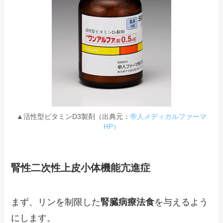
▲活性型ビタミンD3製剤（出典元：
帝人メディカルファーマ
HP）
腎性二次性上皮小体機能亢進症
まず、リンを制限した
腎臓病療法食
を与えるよう
にします。