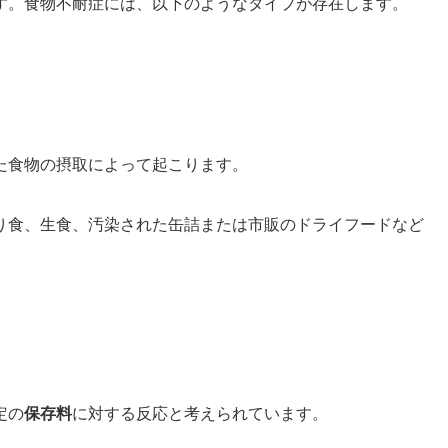
す。食物不耐症には、以下のようなタイプが存在します。
た食物の摂取によって起こります。
り食、生食、汚染された缶詰または市販のドライフードなど
定の
保存料
に対する反応と考えられています。