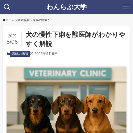
わんらぶ大学
ホーム
病気辞典
胃腸の病気
犬の慢性下痢を獣医師がわかりや
2025
5/06
すく解説
2025年5月6日
胃腸の病気