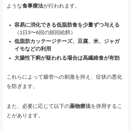
ような
食事療法
が行われます。
容易に消化できる低脂肪食を少量ずつ与える
（1日3〜6回の頻回給餌）
低脂肪カッテージチーズ、豆腐、米、ジャガ
イモなどの利用
大腸性下痢が疑われる場合は高繊維食が有効
これらによって腸管への刺激を抑え、症状の悪化
を防ぎます。
また、必要に応じて以下の
薬物療法
を併用するこ
とがあります。