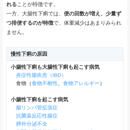
れる
ことが特徴です。
一方、大腸性下痢では、
便の回数が増え、少量ず
つ排便するのが特徴
で、体重減少はあまりみられ
ません。
慢性下痢の原因
小腸性下痢も大腸性下痢も起こす病気
炎症性腸疾患（IBD）
食物（
食物不耐性
、
食物アレルギー
）
小腸性下痢を起こす病気
腸リンパ管拡張症
抗菌薬反応性腸症
膵外分泌不全