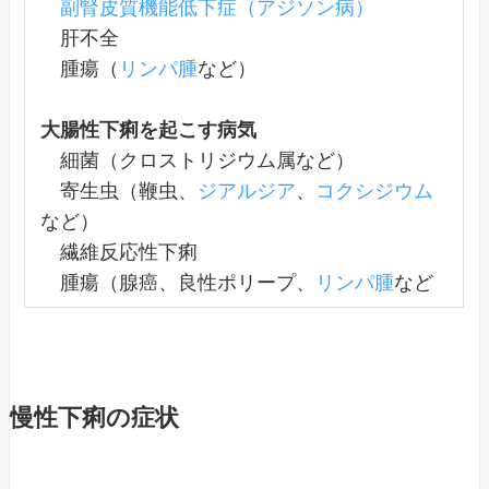
副腎皮質機能低下症（アジソン病）
肝不全
腫瘍（
リンパ腫
など）
大腸性下痢を起こす病気
細菌（クロストリジウム属など）
寄生虫（鞭虫、
ジアルジア
、
コクシジウム
など）
繊維反応性下痢
腫瘍（腺癌、良性ポリープ、
リンパ腫
など
慢性下痢の症状