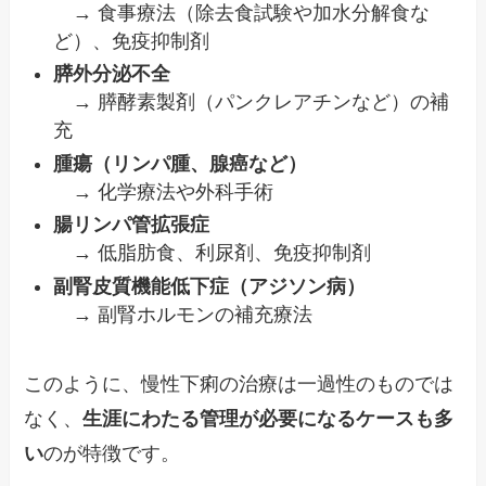
→ 食事療法（除去食試験や加水分解食な
ど）、免疫抑制剤
膵外分泌不全
→ 膵酵素製剤（パンクレアチンなど）の補
充
腫瘍（リンパ腫、腺癌など）
→ 化学療法や外科手術
腸リンパ管拡張症
→ 低脂肪食、利尿剤、免疫抑制剤
副腎皮質機能低下症（アジソン病）
→ 副腎ホルモンの補充療法
このように、慢性下痢の治療は一過性のものでは
なく、
生涯にわたる管理が必要になるケースも多
い
のが特徴です。