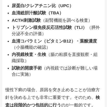
尿蛋白/クレアチニン比（UPC）
血清総胆汁酸試験（TBA）
ACTH刺激試験
（副腎機能を調べる検査）
トリプシン様免疫反応活性試験（TLI）
（膵外
分泌不全の評価）
血清コバラミン（ビタミンB12）・葉酸濃度
（小腸機能の確認）
内視鏡検査・生検
（腸の粘膜を直接観察・組
織採取）
試験的開腹手術
（内視鏡では診断が難しい場
合に実施）
慢性下痢の場合、原因を突き止めることが治療方
針を決める上でも非常に重要です。そのため、
検
査は段階的かつ包括的に行う
のが一般的です。