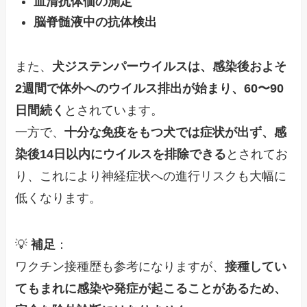
血清抗体価の測定
脳脊髄液中の抗体検出
また、
犬ジステンパーウイルスは、感染後およそ
2週間で体外へのウイルス排出が始まり、60〜90
日間続く
とされています。
一方で、
十分な免疫をもつ犬では症状が出ず、感
染後14日以内にウイルスを排除できる
とされてお
り、これにより神経症状への進行リスクも大幅に
低くなります。
💡
補足
：
ワクチン接種歴も参考になりますが、
接種してい
てもまれに感染や発症が起こることがあるため、