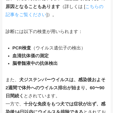
原因となることもあります
（詳しくは [
こちらの
記事をご覧ください
]）。
診断には以下の検査が用いられます：
PCR検査
（ウイルス遺伝子の検出）
血清抗体価の測定
脳脊髄液中の抗体検出
また、
犬ジステンパーウイルスは、感染後およそ
2週間で体外へのウイルス排出が始まり、60〜90
日間続く
とされています。
一方で、
十分な免疫をもつ犬では症状が出ず、感
染後14日以内にウイルスを排除できる
とされてお