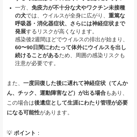
一方、
免疫力が不十分な犬やワクチン未接種
の犬
では、ウイルスが全身に広がり、
重篤な
呼吸器・消化器症状、さらには神経症状まで
発展
するリスクが高くなります。
感染後2週間ほどでウイルスの排出が始まり、
60〜90日間にわたって体外にウイルスを出し
続けることがある
ため、周囲の感染リスクも
注意が必要です。
また、
一度回復した後に遅れて神経症状（てんか
ん、チック、運動障害など）が出る場合
もあり、
この場合は
後遺症として生涯にわたり管理が必要
になる可能性
があります。
💡
ポイント
：