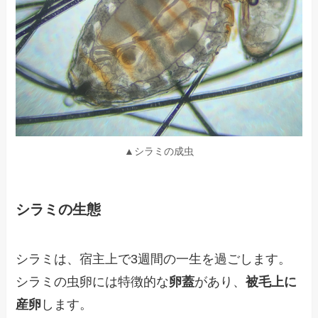
▲シラミの成虫
シラミの生態
シラミは、宿主上で3週間の一生を過ごします。
シラミの虫卵には特徴的な
卵蓋
があり、
被毛上に
産卵
します。