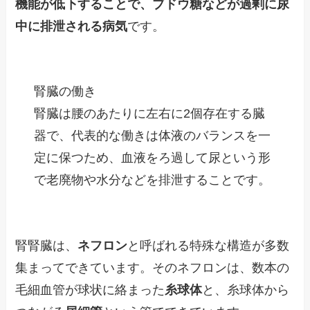
機能が低下することで、ブドウ糖などが過剰に尿
中に排泄される病気
です。
腎臓の働き
腎臓は腰のあたりに左右に2個存在する臓
器で、代表的な働きは体液のバランスを一
定に保つため、血液をろ過して尿という形
で老廃物や水分などを排泄することです。
腎腎臓は、
ネフロン
と呼ばれる特殊な構造が多数
集まってできています。そのネフロンは、数本の
毛細血管が球状に絡まった
糸球体
と、糸球体から